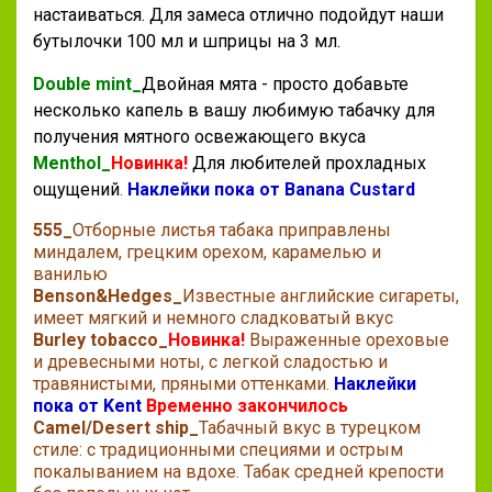
настаиваться. Для замеса отлично подойдут наши
бутылочки 100 мл и шприцы на 3 мл.
Double mint_
Двойная мята - просто добавьте
несколько капель в вашу любимую табачку для
получения мятного освежающего вкуса
Menthol_
Новинка!
Для любителей прохладных
ощущений
.
Наклейки пока от Banana Custard
555_
Отборные листья табака приправлены
миндалем, грецким орехом, карамелью и
ванилью
Benson&Hedges_
Известные английские сигареты,
имеет мягкий и немного сладковатый вкус
Burley tobacco_
Новинка!
Выраженные ореховые
и древесными ноты, с легкой сладостью и
травянистыми, пряными оттенками.
Наклейки
пока от Kent
Временно закончилось
Camel/Desert ship_
Табачный вкус в турецком
стиле: с традиционными специями и острым
покалыванием на вдохе. Табак средней крепости