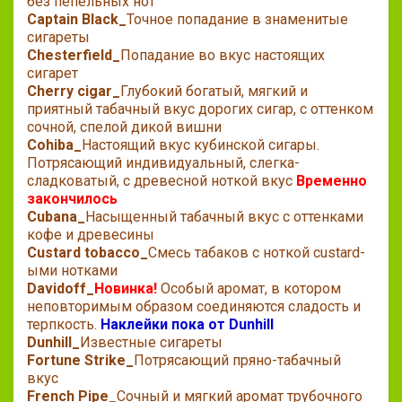
без пепельных нот
Captain Black_
Точное попадание в знаменитые
сигареты
Chesterfield_
Попадание во вкус настоящих
сигарет
Cherry cigar_
Глубокий богатый, мягкий и
приятный табачный вкус дорогих сигар, с оттенком
сочной, спелой дикой вишни
Cohiba_
Настоящий вкус кубинской сигары.
Потрясающий индивидуальный, слегка-
сладковатый, с древесной ноткой вкус
Временно
закончилось
Cubana_
Насыщенный табачный вкус с оттенками
кофе и древесины
Custard tobacco_
Смесь табаков с ноткой custard-
ыми нотками
Davidoff_
Новинка!
Особый аромат, в котором
неповторимым образом соединяются сладость и
терпкость.
Наклейки пока от Dunhill
Dunhill_
Известные сигареты
Fortune Strike_
Потрясающий пряно-табачный
вкус
French Pipe_
Сочный и мягкий аромат трубочного