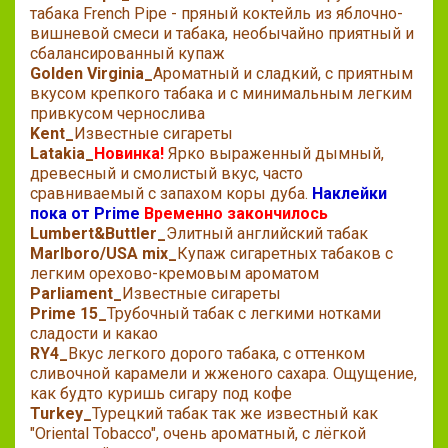
табака French Pipe - пряный коктейль из яблочно-
вишневой смеси и табака, необычайно приятный и
сбалансированный купаж
Golden Virginia_
Ароматный и сладкий, с приятным
вкусом крепкого табака и с минимальным легким
привкусом чернослива
Kent_
Известные сигареты
Latakia_
Новинка!
Ярко выраженный дымный,
древесный и смолистый вкус, часто
сравниваемый с запахом коры дуба.
Наклейки
пока от Prime
Временно закончилось
Lumbert&Buttler_
Элитный английский табак
Marlboro/USA mix_
Купаж сигаретных табаков с
легким орехово-кремовым ароматом
Parliament_
Известные сигареты
Prime 15_
Трубочный табак с легкими нотками
сладости и какао
RY4_
Вкус легкого дорого табака, с оттенком
сливочной карамели и жженого сахара. Ощущение,
как будто куришь сигару под кофе
Turkey_
Турецкий табак так же известный как
"Oriental Tobacco", очень ароматный, с лёгкой