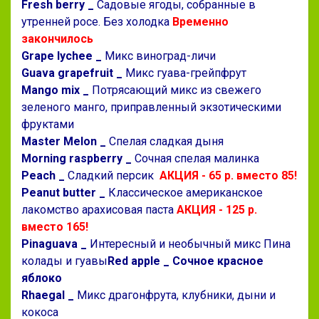
Fresh berry _
Садовые ягоды, собранные в
утренней росе. Без холодка
Временно
закончилось
Grape lychee _
Микс виноград-личи
Guava grapefruit _
Микс гуава-грейпфрут
Mango mix _
Потрясающий микс из свежего
зеленого манго, приправленный экзотическими
фруктами
Master Melon _
Спелая сладкая дыня
Morning raspberry _
Сочная спелая малинка
Peach _
Сладкий персик
АКЦИЯ - 65 р. вместо 85!
Peanut butter _
Классическое американское
лакомство арахисовая паста
АКЦИЯ - 125 р.
вместо 165!
Pinaguava _
Интересный и необычный микс Пина
колады и гуавы
Red apple _ Сочное красное
яблоко
Rhaegal _
Микс драгонфрута, клубники, дыни и
кокоса