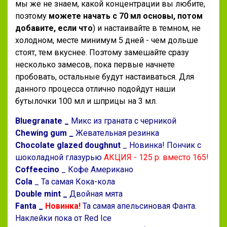
мы же не знаем, какой концентрации вы любите,
поэтому
можете начать с 70 мл основы, потом
добавите, если что
) и настаивайте в темном, не
холодном, месте минимум 5 дней - чем дольше
стоят, тем вкуснее. Поэтому замешайте сразу
несколько замесов, пока первые начнете
пробовать, остальные будут настаиваться. Для
данного процесса отлично подойдут наши
бутылочки 100 мл и шприцы на 3 мл.
Bluegranate _
Микс из граната с черникой
Chewing gum _
Жевательная резинка
Chocolate glazed doughnut
_ Новинка! Пончик с
шоколадной глазурью
АКЦИЯ - 125 р. вместо 165!
Coffeecino
_ Кофе Американо
Cola
_ Та самая Кока-кола
Double mint _
Двойная мята
Fanta _
Новинка!
Та самая апельсиновая Фанта.
Наклейки пока от Red Ice